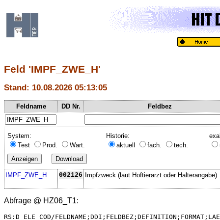
Feld 'IMPF_ZWE_H'
Stand: 10.08.2026 05:13:05
Feldname
DD Nr.
Feldbez
System:
Historie:
exa
Test
Prod.
Wart.
aktuell
fach.
tech.
IMPF_ZWE_H
002126
Impfzweck (laut Hoftierarzt oder Halterangabe)
Abfrage @
HZ06_T1
:
RS:D_ELE_COD/FELDNAME;DDI;FELDBEZ;DEFINITION;FORMAT;LAE