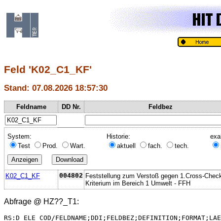
Feld 'K02_C1_KF'
Stand: 07.08.2026 18:57:30
Feldname
DD Nr.
Feldbez
System:
Historie:
exa
Test
Prod.
Wart.
aktuell
fach.
tech.
K02_C1_KF
004802
Feststellung zum Verstoß gegen 1.Cross-Chec
Kriterium im Bereich 1 Umwelt - FFH
Abfrage @
HZ??_T1
:
RS:D_ELE_COD/FELDNAME;DDI;FELDBEZ;DEFINITION;FORMAT;LAE