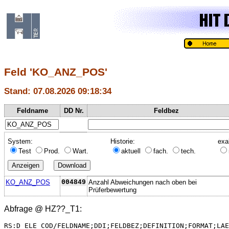
Feld 'KO_ANZ_POS'
Stand: 07.08.2026 09:18:34
Feldname
DD Nr.
Feldbez
System:
Historie:
exa
Test
Prod.
Wart.
aktuell
fach.
tech.
KO_ANZ_POS
004849
Anzahl Abweichungen nach oben bei
Prüferbewertung
Abfrage @
HZ??_T1
:
RS:D_ELE_COD/FELDNAME;DDI;FELDBEZ;DEFINITION;FORMAT;LAE