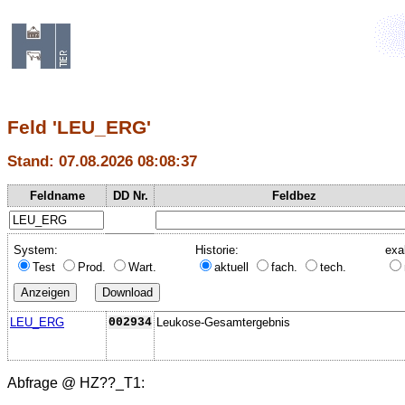
Feld 'LEU_ERG'
Stand: 07.08.2026 08:08:37
Feldname
DD Nr.
Feldbez
System:
Historie:
exa
Test
Prod.
Wart.
aktuell
fach.
tech.
LEU_ERG
002934
Leukose-Gesamtergebnis
Abfrage @
HZ??_T1
: