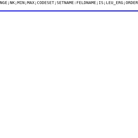
NGE;NK;MIN;MAX;CODESET;SETNAME:FELDNAME;IS;LEU_ERG;ORDER