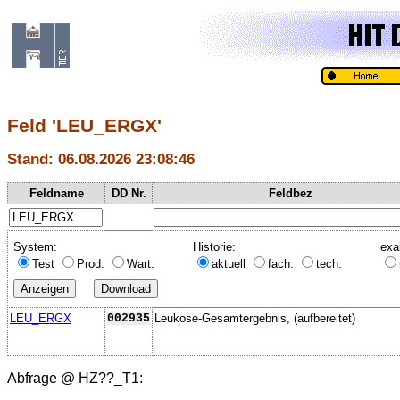
Feld 'LEU_ERGX'
Stand: 06.08.2026 23:08:46
Feldname
DD Nr.
Feldbez
System:
Historie:
exa
Test
Prod.
Wart.
aktuell
fach.
tech.
LEU_ERGX
002935
Leukose-Gesamtergebnis, (aufbereitet)
Abfrage @
HZ??_T1
: