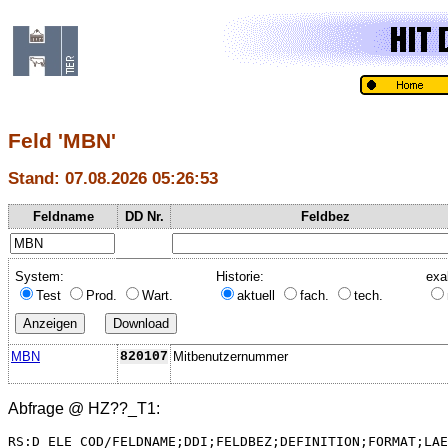
Feld 'MBN'
Stand: 07.08.2026 05:26:53
Feldname
DD Nr.
Feldbez
System:
Historie:
exa
Test
Prod.
Wart.
aktuell
fach.
tech.
MBN
820107
Mitbenutzernummer
Abfrage @
HZ??_T1
:
RS:D_ELE_COD/FELDNAME;DDI;FELDBEZ;DEFINITION;FORMAT;LAE