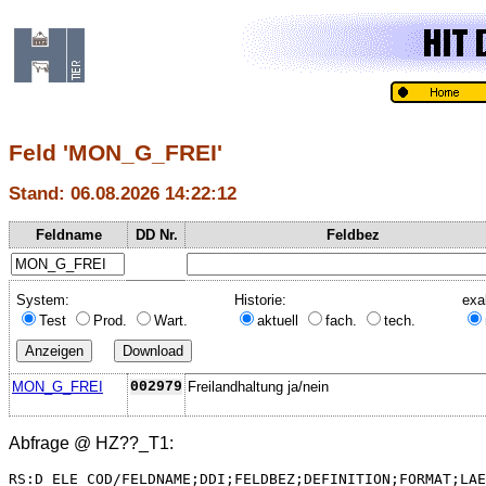
Feld 'MON_G_FREI'
Stand: 06.08.2026 14:22:12
Feldname
DD Nr.
Feldbez
System:
Historie:
exa
Test
Prod.
Wart.
aktuell
fach.
tech.
MON_G_FREI
002979
Freilandhaltung ja/nein
Abfrage @
HZ??_T1
:
RS:D_ELE_COD/FELDNAME;DDI;FELDBEZ;DEFINITION;FORMAT;LAE