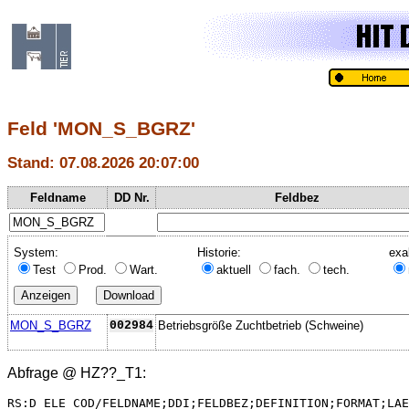
Feld 'MON_S_BGRZ'
Stand: 07.08.2026 20:07:00
Feldname
DD Nr.
Feldbez
System:
Historie:
exa
Test
Prod.
Wart.
aktuell
fach.
tech.
MON_S_BGRZ
002984
Betriebsgröße Zuchtbetrieb (Schweine)
Abfrage @
HZ??_T1
:
RS:D_ELE_COD/FELDNAME;DDI;FELDBEZ;DEFINITION;FORMAT;LAE