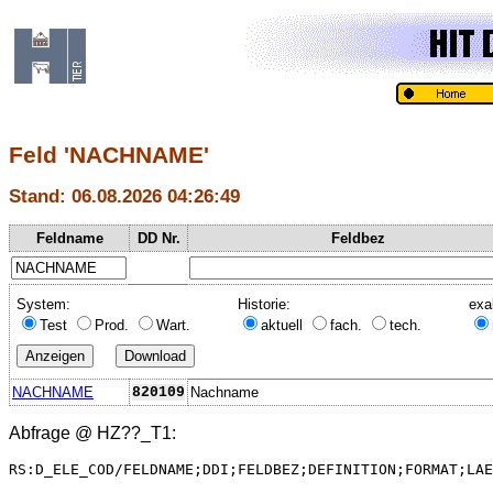
Feld 'NACHNAME'
Stand: 06.08.2026 04:26:49
Feldname
DD Nr.
Feldbez
System:
Historie:
exa
Test
Prod.
Wart.
aktuell
fach.
tech.
NACHNAME
820109
Nachname
Abfrage @
HZ??_T1
:
RS:D_ELE_COD/FELDNAME;DDI;FELDBEZ;DEFINITION;FORMAT;LAE