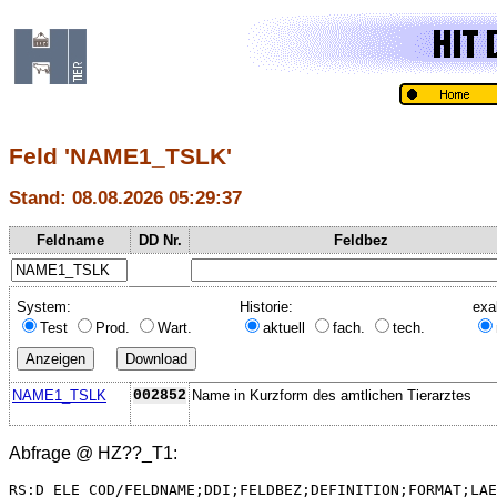
Feld 'NAME1_TSLK'
Stand: 08.08.2026 05:29:37
Feldname
DD Nr.
Feldbez
System:
Historie:
exa
Test
Prod.
Wart.
aktuell
fach.
tech.
NAME1_TSLK
002852
Name in Kurzform des amtlichen Tierarztes
Abfrage @
HZ??_T1
:
RS:D_ELE_COD/FELDNAME;DDI;FELDBEZ;DEFINITION;FORMAT;LAE