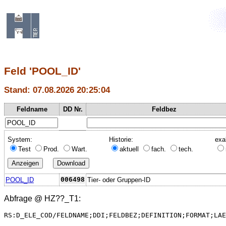
Feld 'POOL_ID'
Stand: 07.08.2026 20:25:04
Feldname
DD Nr.
Feldbez
System:
Historie:
exa
Test
Prod.
Wart.
aktuell
fach.
tech.
POOL_ID
006498
Tier- oder Gruppen-ID
Abfrage @
HZ??_T1
:
RS:D_ELE_COD/FELDNAME;DDI;FELDBEZ;DEFINITION;FORMAT;LAE