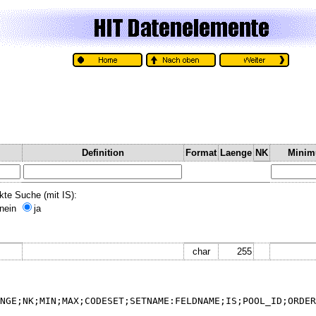
Definition
Format
Laenge
NK
Mini
kte Suche (mit IS):
nein
ja
char
255
NGE;NK;MIN;MAX;CODESET;SETNAME:FELDNAME;IS;POOL_ID;ORDER