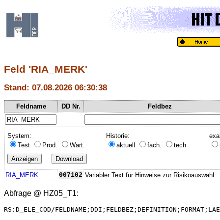
Feld 'RIA_MERK'
Stand: 07.08.2026 06:30:38
Feldname
DD Nr.
Feldbez
System:
Historie:
exa
Test
Prod.
Wart.
aktuell
fach.
tech.
RIA_MERK
007102
Variabler Text für Hinweise zur Risikoauswahl
Abfrage @
HZ05_T1
:
RS:D_ELE_COD/FELDNAME;DDI;FELDBEZ;DEFINITION;FORMAT;LAE