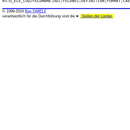
RS:D_ELE_COD/FELDNAME;DDI;FELDBEZ;DEFINITION;FORMAT;LAE
© 1999-2024
Bay.StMELF
verantwortlich für die Durchführung sind die ⯈
Stellen der Länder