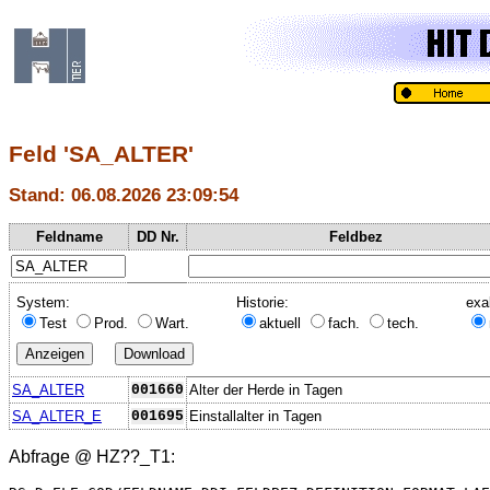
Feld 'SA_ALTER'
Stand: 06.08.2026 23:09:54
Feldname
DD Nr.
Feldbez
System:
Historie:
exa
Test
Prod.
Wart.
aktuell
fach.
tech.
SA_ALTER
001660
Alter der Herde in Tagen
SA_ALTER_E
001695
Einstallalter in Tagen
Abfrage @
HZ??_T1
: