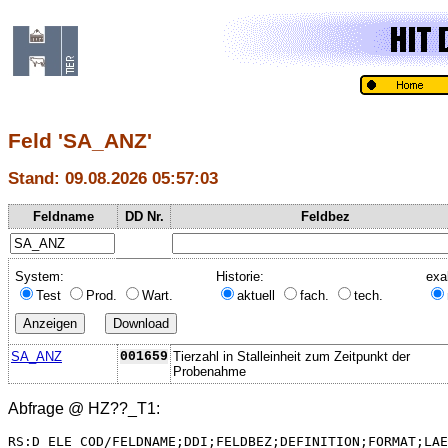
Feld 'SA_ANZ'
Stand: 09.08.2026 05:57:03
Feldname
DD Nr.
Feldbez
System:
Historie:
exa
Test
Prod.
Wart.
aktuell
fach.
tech.
SA_ANZ
001659
Tierzahl in Stalleinheit zum Zeitpunkt der
Probenahme
Abfrage @
HZ??_T1
:
RS:D_ELE_COD/FELDNAME;DDI;FELDBEZ;DEFINITION;FORMAT;LAE