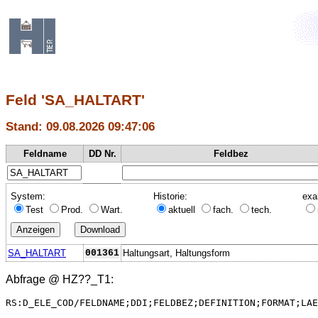
Feld 'SA_HALTART'
Stand: 09.08.2026 09:47:06
Feldname
DD Nr.
Feldbez
System:
Historie:
exa
Test
Prod.
Wart.
aktuell
fach.
tech.
SA_HALTART
001361
Haltungsart, Haltungsform
Abfrage @
HZ??_T1
:
RS:D_ELE_COD/FELDNAME;DDI;FELDBEZ;DEFINITION;FORMAT;LAE