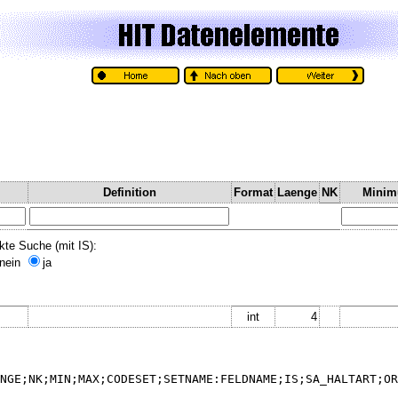
Definition
Format
Laenge
NK
Mini
kte Suche (mit IS):
nein
ja
int
4
NGE;NK;MIN;MAX;CODESET;SETNAME:FELDNAME;IS;SA_HALTART;OR