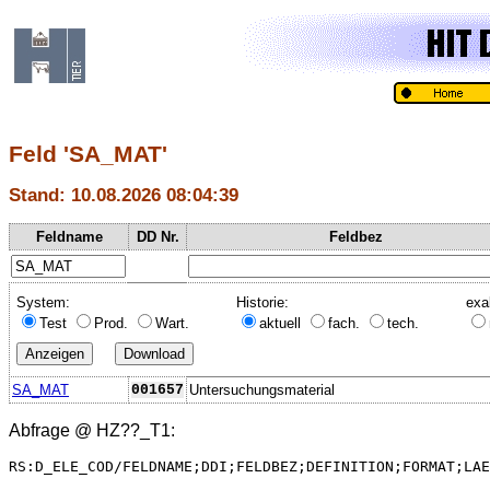
Feld 'SA_MAT'
Stand: 10.08.2026 08:04:39
Feldname
DD Nr.
Feldbez
System:
Historie:
exa
Test
Prod.
Wart.
aktuell
fach.
tech.
SA_MAT
001657
Untersuchungsmaterial
Abfrage @
HZ??_T1
:
RS:D_ELE_COD/FELDNAME;DDI;FELDBEZ;DEFINITION;FORMAT;LAE