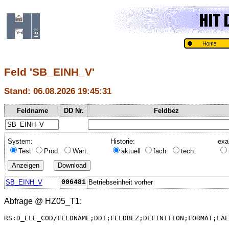
Feld 'SB_EINH_V'
Stand: 06.08.2026 19:45:31
Feldname
DD Nr.
Feldbez
System:
Historie:
exa
Test
Prod.
Wart.
aktuell
fach.
tech.
SB_EINH_V
006481
Betriebseinheit vorher
Abfrage @
HZ05_T1
:
RS:D_ELE_COD/FELDNAME;DDI;FELDBEZ;DEFINITION;FORMAT;LAE