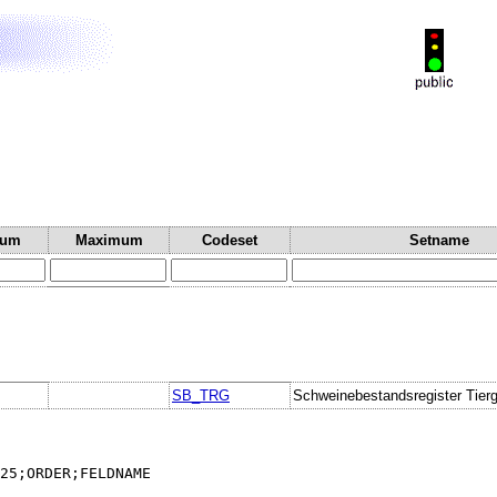
mum
Maximum
Codeset
Setname
SB_TRG
Schweinebestandsregister Tier
25;ORDER;FELDNAME