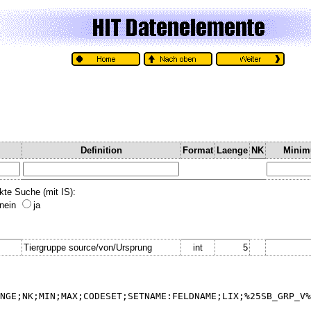
Definition
Format
Laenge
NK
Mini
kte Suche (mit IS):
nein
ja
Tiergruppe source/von/Ursprung
int
5
NGE;NK;MIN;MAX;CODESET;SETNAME:FELDNAME;LIX;%25SB_GRP_V%