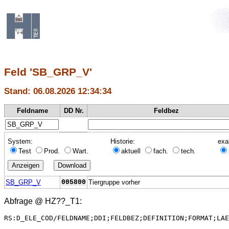
Feld 'SB_GRP_V'
Stand: 06.08.2026 12:34:34
Feldname
DD Nr.
Feldbez
System:
Historie:
exa
Test
Prod.
Wart.
aktuell
fach.
tech.
SB_GRP_V
005800
Tiergruppe vorher
Abfrage @
HZ??_T1
:
RS:D_ELE_COD/FELDNAME;DDI;FELDBEZ;DEFINITION;FORMAT;LAE