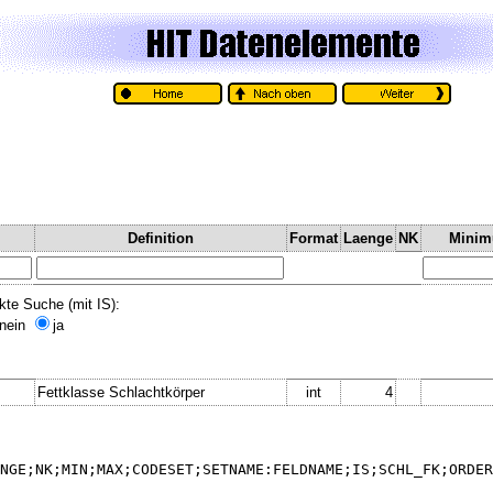
Definition
Format
Laenge
NK
Mini
kte Suche (mit IS):
nein
ja
Fettklasse Schlachtkörper
int
4
NGE;NK;MIN;MAX;CODESET;SETNAME:FELDNAME;IS;SCHL_FK;ORDER