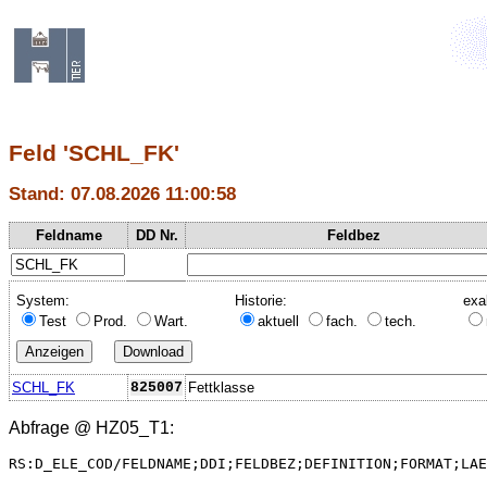
Feld 'SCHL_FK'
Stand: 07.08.2026 11:00:58
Feldname
DD Nr.
Feldbez
System:
Historie:
exa
Test
Prod.
Wart.
aktuell
fach.
tech.
SCHL_FK
825007
Fettklasse
Abfrage @
HZ05_T1
:
RS:D_ELE_COD/FELDNAME;DDI;FELDBEZ;DEFINITION;FORMAT;LAE