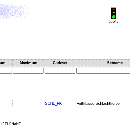
mum
Maximum
Codeset
Setname
SCHL_FK
Fettklasse Schlachtkörper
;FELDNAME