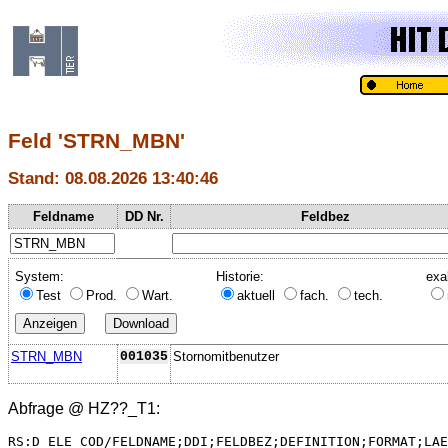
Feld 'STRN_MBN'
Stand: 08.08.2026 13:40:46
Feldname
DD Nr.
Feldbez
System:
Historie:
exa
Test
Prod.
Wart.
aktuell
fach.
tech.
STRN_MBN
001035
Stornomitbenutzer
Abfrage @
HZ??_T1
:
RS:D_ELE_COD/FELDNAME;DDI;FELDBEZ;DEFINITION;FORMAT;LAE