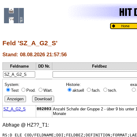
Feld 'SZ_A_G2_S'
Stand: 08.08.2026 21:57:56
Feldname
DD Nr.
Feldbez
System:
Historie:
exa
Test
Prod.
Wart.
aktuell
fach.
tech.
SZ_A_G2_S
002003
Anzahl Schafe der Gruppe 2 - über 9 bis unter 
Monate
Abfrage @
HZ??_T1
:
RS:D_ELE_COD/FELDNAME;DDI;FELDBEZ;DEFINITION;FORMAT;LAE