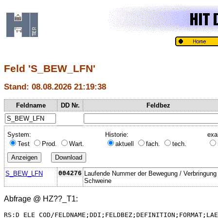
Feld 'S_BEW_LFN'
Stand: 08.08.2026 21:19:38
Feldname
DD Nr.
Feldbez
System:
Historie:
exa
Test
Prod.
Wart.
aktuell
fach.
tech.
S_BEW_LFN
004276
Laufende Nummer der Bewegung / Verbringung
Schweine
Abfrage @
HZ??_T1
:
RS:D_ELE_COD/FELDNAME;DDI;FELDBEZ;DEFINITION;FORMAT;LAE