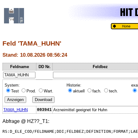
Feld 'TAMA_HUHN'
Stand: 10.08.2026 08:56:24
Feldname
DD Nr.
Feldbez
System:
Historie:
exa
Test
Prod.
Wart.
aktuell
fach.
tech.
TAMA_HUHN
003941
Arzneimittel geeignet für Huhn
Abfrage @
HZ??_T1
:
RS:D_ELE_COD/FELDNAME;DDI;FELDBEZ;DEFINITION;FORMAT;LAE