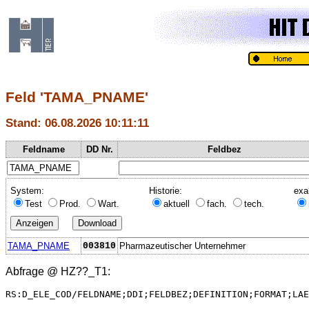
Feld 'TAMA_PNAME'
Stand: 06.08.2026 10:11:11
Feldname
DD Nr.
Feldbez
System:
Historie:
exa
Test
Prod.
Wart.
aktuell
fach.
tech.
TAMA_PNAME
003810
Pharmazeutischer Unternehmer
Abfrage @
HZ??_T1
:
RS:D_ELE_COD/FELDNAME;DDI;FELDBEZ;DEFINITION;FORMAT;LAE