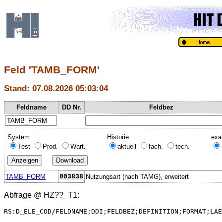
Feld 'TAMB_FORM'
Stand: 07.08.2026 05:03:04
Feldname
DD Nr.
Feldbez
System:
Historie:
exa
Test
Prod.
Wart.
aktuell
fach.
tech.
TAMB_FORM
003838
Nutzungsart (nach TAMG), erweitert
Abfrage @
HZ??_T1
:
RS:D_ELE_COD/FELDNAME;DDI;FELDBEZ;DEFINITION;FORMAT;LAE