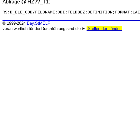
Abfrage @
HZ??_T1
:
RS:D_ELE_COD/FELDNAME;DDI;FELDBEZ;DEFINITION;FORMAT;LAE
© 1999-2024
Bay.StMELF
verantwortlich für die Durchführung sind die ⯈
Stellen der Länder