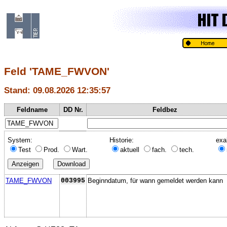
Feld 'TAME_FWVON'
Stand: 09.08.2026 12:35:57
Feldname
DD Nr.
Feldbez
System:
Historie:
exa
Test
Prod.
Wart.
aktuell
fach.
tech.
TAME_FWVON
003995
Beginndatum, für wann gemeldet werden kann