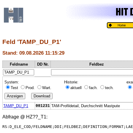
Feld 'TAMP_DU_P1'
Stand: 09.08.2026 11:15:29
Feldname
DD Nr.
Feldbez
System:
Historie:
exa
Test
Prod.
Wart.
aktuell
fach.
tech.
TAMP_DU_P1
001231
TAM-Profildetail, Durchschnitt Mastpute
Abfrage @
HZ??_T1
:
RS:D_ELE_COD/FELDNAME;DDI;FELDBEZ;DEFINITION;FORMAT;LAE