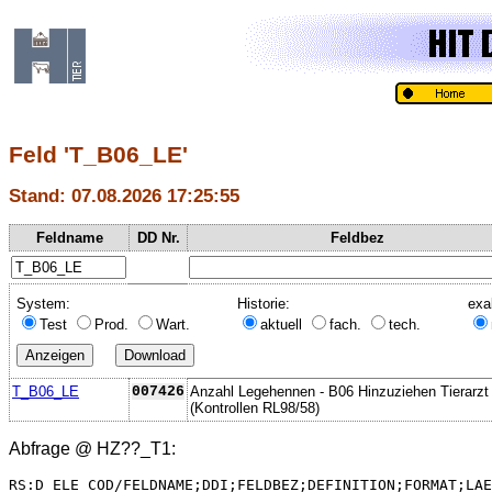
Feld 'T_B06_LE'
Stand: 07.08.2026 17:25:55
Feldname
DD Nr.
Feldbez
System:
Historie:
exa
Test
Prod.
Wart.
aktuell
fach.
tech.
T_B06_LE
007426
Anzahl Legehennen - B06 Hinzuziehen Tierarzt
(Kontrollen RL98/58)
Abfrage @
HZ??_T1
:
RS:D_ELE_COD/FELDNAME;DDI;FELDBEZ;DEFINITION;FORMAT;LAE