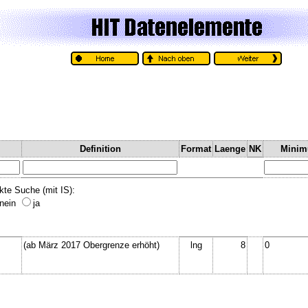
Definition
Format
Laenge
NK
Mini
kte Suche (mit IS):
nein
ja
(ab März 2017 Obergrenze erhöht)
lng
8
0