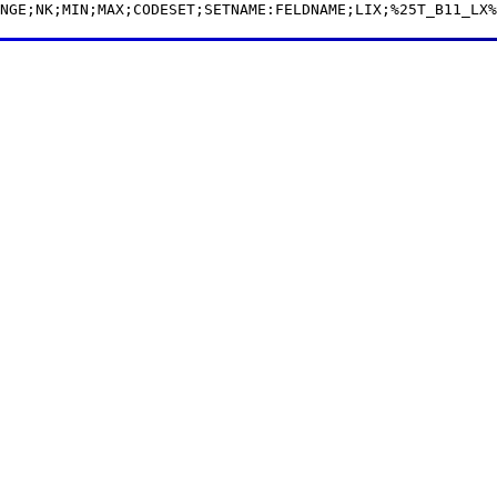
NGE;NK;MIN;MAX;CODESET;SETNAME:FELDNAME;LIX;%25T_B11_LX%