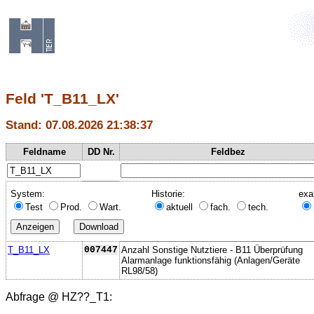
Feld 'T_B11_LX'
Stand: 07.08.2026 21:38:37
Feldname
DD Nr.
Feldbez
System:
Historie:
exa
Test
Prod.
Wart.
aktuell
fach.
tech.
T_B11_LX
007447
Anzahl Sonstige Nutztiere - B11 Überprüfung
Alarmanlage funktionsfähig (Anlagen/Geräte
RL98/58)
Abfrage @
HZ??_T1
: