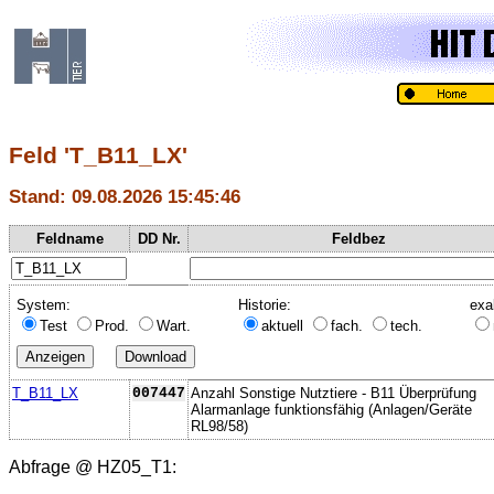
Feld 'T_B11_LX'
Stand: 09.08.2026 15:45:46
Feldname
DD Nr.
Feldbez
System:
Historie:
exa
Test
Prod.
Wart.
aktuell
fach.
tech.
T_B11_LX
007447
Anzahl Sonstige Nutztiere - B11 Überprüfung
Alarmanlage funktionsfähig (Anlagen/Geräte
RL98/58)
Abfrage @
HZ05_T1
: