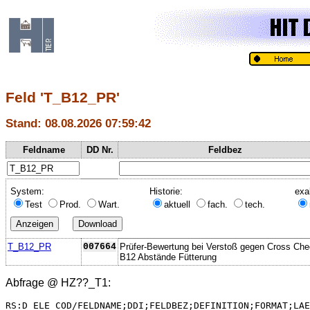
Feld 'T_B12_PR'
Stand: 08.08.2026 07:59:42
Feldname
DD Nr.
Feldbez
System:
Historie:
exa
Test
Prod.
Wart.
aktuell
fach.
tech.
T_B12_PR
007664
Prüfer-Bewertung bei Verstoß gegen Cross Ch
B12 Abstände Fütterung
Abfrage @
HZ??_T1
:
RS:D_ELE_COD/FELDNAME;DDI;FELDBEZ;DEFINITION;FORMAT;LAE