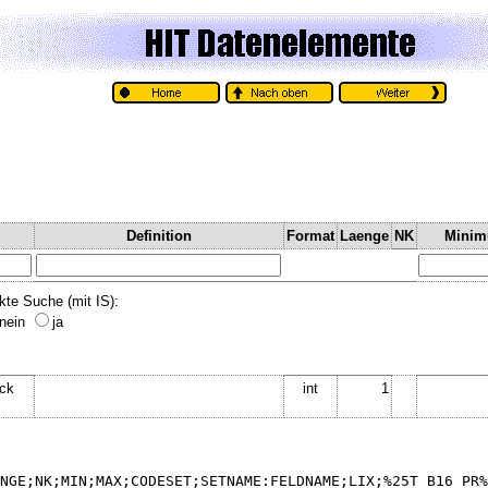
Definition
Format
Laenge
NK
Mini
kte Suche (mit IS):
nein
ja
eck
int
1
NGE;NK;MIN;MAX;CODESET;SETNAME:FELDNAME;LIX;%25T_B16_PR%