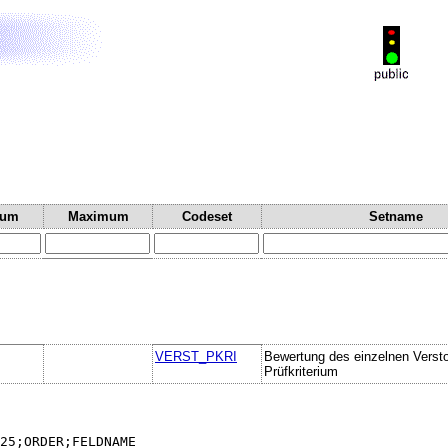
mum
Maximum
Codeset
Setname
VERST_PKRI
Bewertung des einzelnen Verst
Prüfkriterium
25;ORDER;FELDNAME