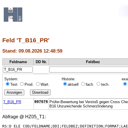
Feld 'T_B16_PR'
Stand: 09.08.2026 12:48:59
Feldname
DD Nr.
Feldbez
System:
Historie:
exa
Test
Prod.
Wart.
aktuell
fach.
tech.
T_B16_PR
007676
Prüfer-Bewertung bei Verstoß gegen Cross Ch
B16 Unzureichende Schmerzlinderung
Abfrage @
HZ05_T1
:
RS:D_ELE_COD/FELDNAME;DDI;FELDBEZ;DEFINITION;FORMAT;LAE