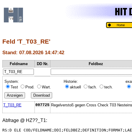
Feld 'T_T03_RE'
Stand: 07.08.2026 14:47:42
Feldname
DD Nr.
Feldbez
System:
Historie:
exa
Test
Prod.
Wart.
aktuell
fach.
tech.
T_T03_RE
007725
Regelverstoß gegen Cross Check T03 Nesteins
Abfrage @
HZ??_T1
:
RS:D_ELE_COD/FELDNAME;DDI;FELDBEZ;DEFINITION;FORMAT;LAE