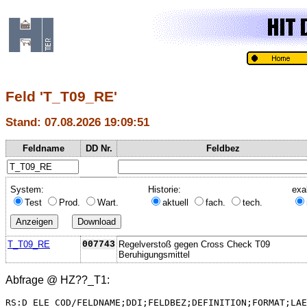
Feld 'T_T09_RE'
Stand: 07.08.2026 19:09:51
Feldname
DD Nr.
Feldbez
System:
Historie:
exa
Test
Prod.
Wart.
aktuell
fach.
tech.
T_T09_RE
007743
Regelverstoß gegen Cross Check T09
Beruhigungsmittel
Abfrage @
HZ??_T1
:
RS:D_ELE_COD/FELDNAME;DDI;FELDBEZ;DEFINITION;FORMAT;LAE