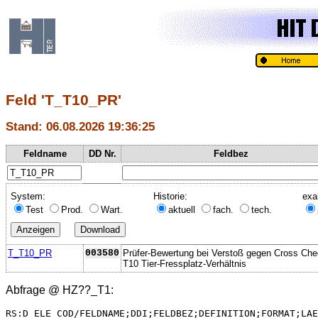
Feld 'T_T10_PR'
Stand: 06.08.2026 19:36:25
Feldname
DD Nr.
Feldbez
System:
Historie:
exa
Test
Prod.
Wart.
aktuell
fach.
tech.
T_T10_PR
003580
Prüfer-Bewertung bei Verstoß gegen Cross Ch
T10 Tier-Fressplatz-Verhältnis
Abfrage @
HZ??_T1
:
RS:D_ELE_COD/FELDNAME;DDI;FELDBEZ;DEFINITION;FORMAT;LAE