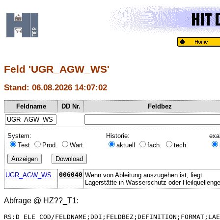
Feld 'UGR_AGW_WS'
Stand: 06.08.2026 14:07:02
Feldname
DD Nr.
Feldbez
System:
Historie:
exa
Test
Prod.
Wart.
aktuell
fach.
tech.
UGR_AGW_WS
006040
Wenn von Ableitung auszugehen ist, liegt
Lagerstätte in Wasserschutz oder Heilquellenge
Abfrage @
HZ??_T1
:
RS:D_ELE_COD/FELDNAME;DDI;FELDBEZ;DEFINITION;FORMAT;LAE