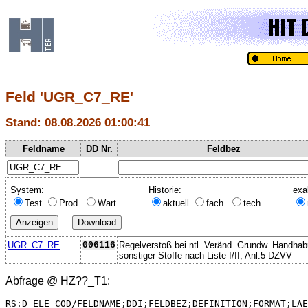
Feld 'UGR_C7_RE'
Stand: 08.08.2026 01:00:41
Feldname
DD Nr.
Feldbez
System:
Historie:
exa
Test
Prod.
Wart.
aktuell
fach.
tech.
UGR_C7_RE
006116
Regelverstoß bei ntl. Veränd. Grundw. Handha
sonstiger Stoffe nach Liste I/II, Anl.5 DZVV
Abfrage @
HZ??_T1
:
RS:D_ELE_COD/FELDNAME;DDI;FELDBEZ;DEFINITION;FORMAT;LAE