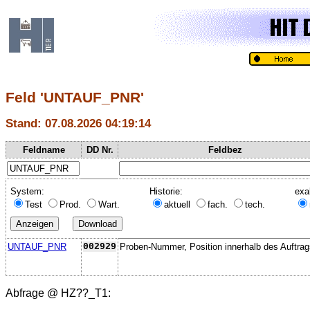
Feld 'UNTAUF_PNR'
Stand: 07.08.2026 04:19:14
Feldname
DD Nr.
Feldbez
System:
Historie:
exa
Test
Prod.
Wart.
aktuell
fach.
tech.
UNTAUF_PNR
002929
Proben-Nummer, Position innerhalb des Auftrag
Abfrage @
HZ??_T1
: