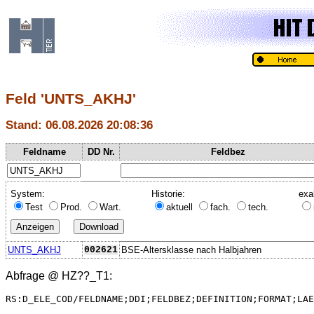
Feld 'UNTS_AKHJ'
Stand: 06.08.2026 20:08:36
Feldname
DD Nr.
Feldbez
System:
Historie:
exa
Test
Prod.
Wart.
aktuell
fach.
tech.
UNTS_AKHJ
002621
BSE-Altersklasse nach Halbjahren
Abfrage @
HZ??_T1
:
RS:D_ELE_COD/FELDNAME;DDI;FELDBEZ;DEFINITION;FORMAT;LAE