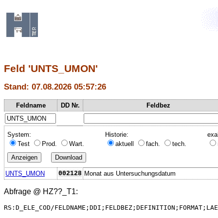
Feld 'UNTS_UMON'
Stand: 07.08.2026 05:57:26
Feldname
DD Nr.
Feldbez
System:
Historie:
exa
Test
Prod.
Wart.
aktuell
fach.
tech.
UNTS_UMON
002128
Monat aus Untersuchungsdatum
Abfrage @
HZ??_T1
:
RS:D_ELE_COD/FELDNAME;DDI;FELDBEZ;DEFINITION;FORMAT;LAE