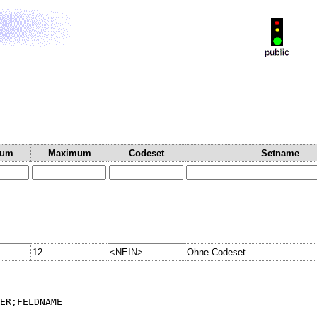
mum
Maximum
Codeset
Setname
12
<NEIN>
Ohne Codeset
ER;FELDNAME