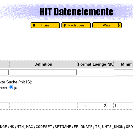
Definition
Format
Laenge
NK
Mini
kte Suche (mit IS):
nein
ja
int
2
1
NGE;NK;MIN;MAX;CODESET;SETNAME:FELDNAME;IS;UNTS_UMON;ORD