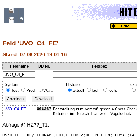
Feld 'UVO_C4_FE'
Stand: 07.08.2026 19:01:16
Feldname
DD Nr.
Feldbez
System:
Historie:
exa
Test
Prod.
Wart.
aktuell
fach.
tech.
UVO_C4_FE
006367
Feststellung zum Verstoß gegen 4.Cross-Chec
Kriterium im Bereich 1 Umwelt - Vogelschutz
Abfrage @
HZ??_T1
:
RS:D_ELE_COD/FELDNAME;DDI;FELDBEZ;DEFINITION;FORMAT;LAE