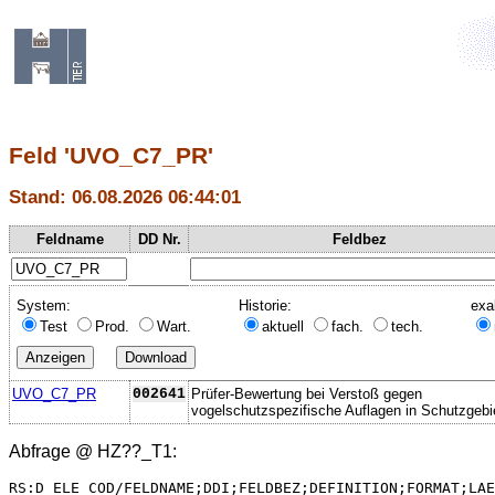
Feld 'UVO_C7_PR'
Stand: 06.08.2026 06:44:01
Feldname
DD Nr.
Feldbez
System:
Historie:
exa
Test
Prod.
Wart.
aktuell
fach.
tech.
UVO_C7_PR
002641
Prüfer-Bewertung bei Verstoß gegen
vogelschutzspezifische Auflagen in Schutzgebi
Abfrage @
HZ??_T1
:
RS:D_ELE_COD/FELDNAME;DDI;FELDBEZ;DEFINITION;FORMAT;LAE