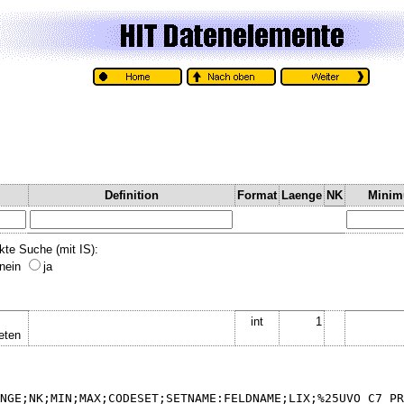
Definition
Format
Laenge
NK
Mini
kte Suche (mit IS):
nein
ja
int
1
eten
NGE;NK;MIN;MAX;CODESET;SETNAME:FELDNAME;LIX;%25UVO_C7_PR