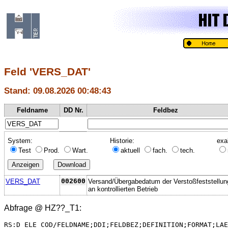
Feld 'VERS_DAT'
Stand: 09.08.2026 00:48:43
Feldname
DD Nr.
Feldbez
System:
Historie:
exa
Test
Prod.
Wart.
aktuell
fach.
tech.
VERS_DAT
002600
Versand/Übergabedatum der Verstoßfeststellu
an kontrollierten Betrieb
Abfrage @
HZ??_T1
:
RS:D_ELE_COD/FELDNAME;DDI;FELDBEZ;DEFINITION;FORMAT;LAE