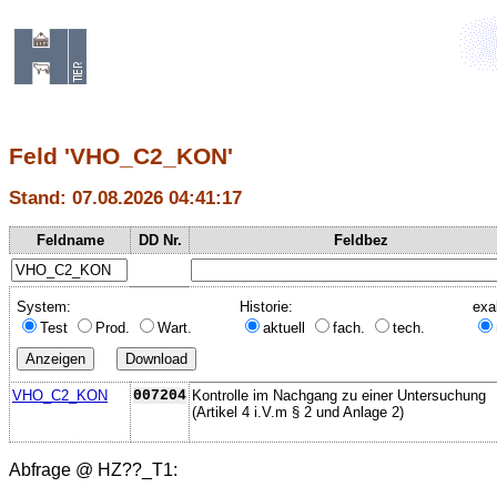
Feld 'VHO_C2_KON'
Stand: 07.08.2026 04:41:17
Feldname
DD Nr.
Feldbez
System:
Historie:
exa
Test
Prod.
Wart.
aktuell
fach.
tech.
VHO_C2_KON
007204
Kontrolle im Nachgang zu einer Untersuchung
(Artikel 4 i.V.m § 2 und Anlage 2)
Abfrage @
HZ??_T1
: