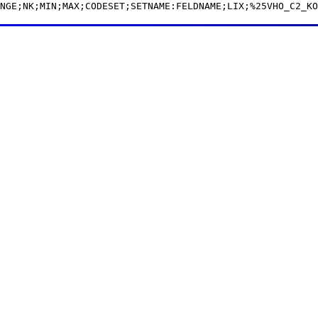
NGE;NK;MIN;MAX;CODESET;SETNAME:FELDNAME;LIX;%25VHO_C2_KO