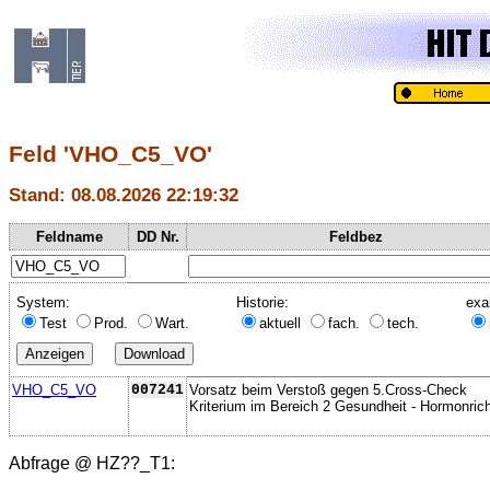
Feld 'VHO_C5_VO'
Stand: 08.08.2026 22:19:32
Feldname
DD Nr.
Feldbez
System:
Historie:
exa
Test
Prod.
Wart.
aktuell
fach.
tech.
VHO_C5_VO
007241
Vorsatz beim Verstoß gegen 5.Cross-Check
Kriterium im Bereich 2 Gesundheit - Hormonricht
Abfrage @
HZ??_T1
: