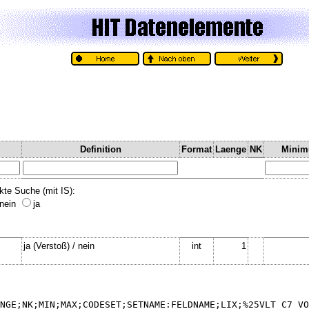
Definition
Format
Laenge
NK
Mini
kte Suche (mit IS):
nein
ja
ja (Verstoß) / nein
int
1
NGE;NK;MIN;MAX;CODESET;SETNAME:FELDNAME;LIX;%25VLT_C7_VO