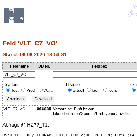
Feld 'VLT_C7_VO'
Stand: 08.08.2026 13:56:31
Feldname
DD Nr.
Feldbez
System:
Historie:
exa
Test
Prod.
Wart.
aktuell
fach.
tech.
VLT_C7_VO
006885
Vorsatz bei Einfuhr von
lebendenTieren/Sperma/Embryonen/Eizellen
Abfrage @
HZ??_T1
:
RS:D_ELE_COD/FELDNAME;DDI;FELDBEZ;DEFINITION;FORMAT;LAE