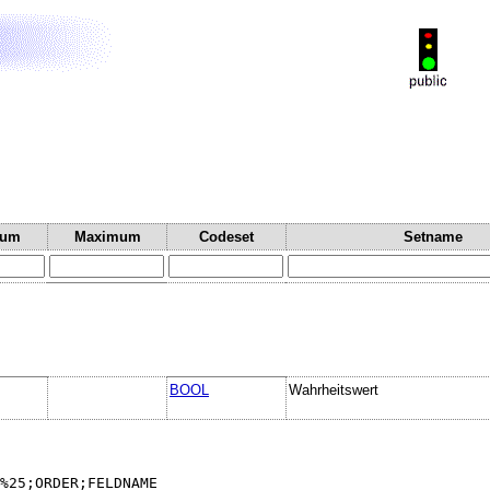
mum
Maximum
Codeset
Setname
BOOL
Wahrheitswert
%25;ORDER;FELDNAME