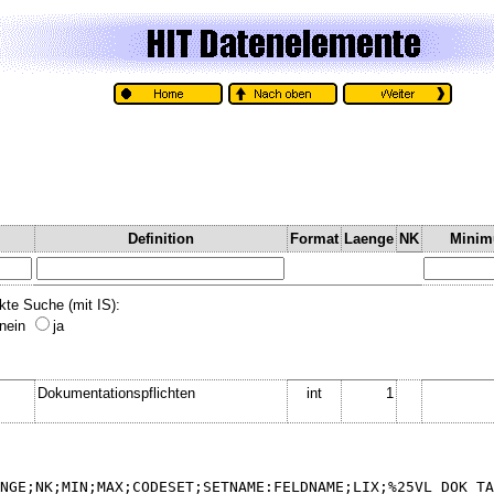
Definition
Format
Laenge
NK
Mini
kte Suche (mit IS):
nein
ja
Dokumentationspflichten
int
1
NGE;NK;MIN;MAX;CODESET;SETNAME:FELDNAME;LIX;%25VL_DOK_TA