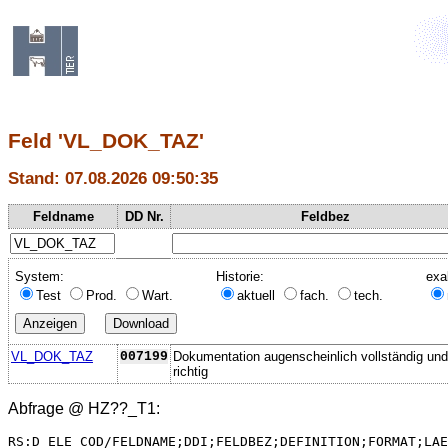
Feld 'VL_DOK_TAZ'
Stand: 07.08.2026 09:50:35
Feldname
DD Nr.
Feldbez
System:
Historie:
exa
Test
Prod.
Wart.
aktuell
fach.
tech.
VL_DOK_TAZ
007199
Dokumentation augenscheinlich vollständig und
richtig
Abfrage @
HZ??_T1
:
RS:D_ELE_COD/FELDNAME;DDI;FELDBEZ;DEFINITION;FORMAT;LAE