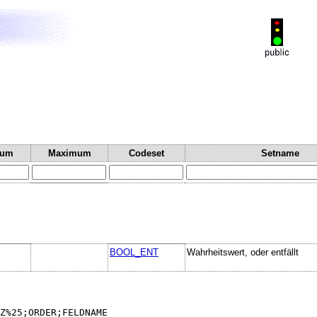
mum
Maximum
Codeset
Setname
BOOL_ENT
Wahrheitswert, oder entfällt
Z%25;ORDER;FELDNAME