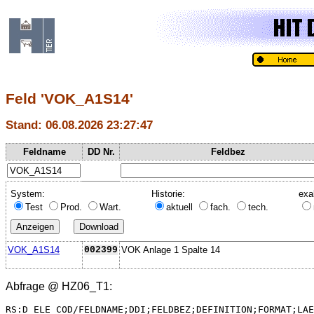
Feld 'VOK_A1S14'
Stand: 06.08.2026 23:27:47
Feldname
DD Nr.
Feldbez
System:
Historie:
exa
Test
Prod.
Wart.
aktuell
fach.
tech.
VOK_A1S14
002399
VOK Anlage 1 Spalte 14
Abfrage @
HZ06_T1
:
RS:D_ELE_COD/FELDNAME;DDI;FELDBEZ;DEFINITION;FORMAT;LAE