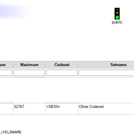
mum
Maximum
Codeset
Setname
32767
<NEIN>
Ohne Codeset
;FELDNAME