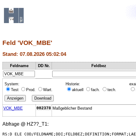
Feld 'VOK_MBE'
Stand: 07.08.2026 05:02:04
Feldname
DD Nr.
Feldbez
System:
Historie:
exa
Test
Prod.
Wart.
aktuell
fach.
tech.
VOK_MBE
002378
Maßgeblicher Bestand
Abfrage @
HZ??_T1
:
RS:D_ELE_COD/FELDNAME;DDI;FELDBEZ;DEFINITION;FORMAT;LAE