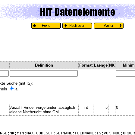
Definition
Format
Laenge
NK
Mini
kte Suche (mit IS):
nein
ja
Anzahl Rinder vorgefunden abzüglich
int
5
0
eigene Nachzucht ohne OM
NGE;NK;MIN;MAX;CODESET;SETNAME:FELDNAME;IS;VOK_MBE;ORDER