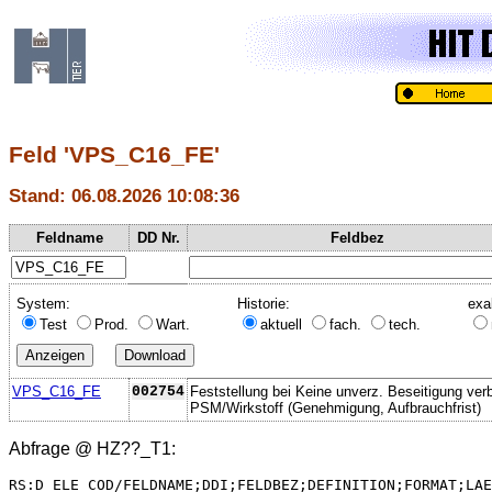
Feld 'VPS_C16_FE'
Stand: 06.08.2026 10:08:36
Feldname
DD Nr.
Feldbez
System:
Historie:
exa
Test
Prod.
Wart.
aktuell
fach.
tech.
VPS_C16_FE
002754
Feststellung bei Keine unverz. Beseitigung verb
PSM/Wirkstoff (Genehmigung, Aufbrauchfrist)
Abfrage @
HZ??_T1
:
RS:D_ELE_COD/FELDNAME;DDI;FELDBEZ;DEFINITION;FORMAT;LAE